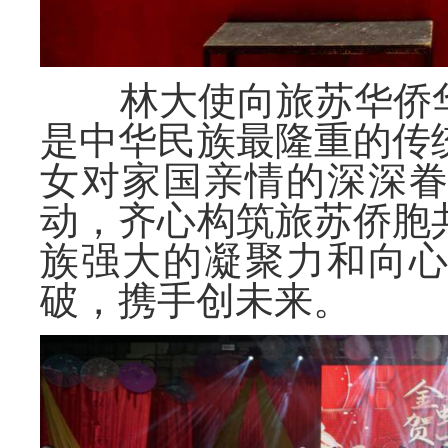
林大使向旅苏华侨
是中华民族最隆重的传
女对家国亲情的深深
动，齐心构筑旅苏侨胞
族强大的凝聚力和向
破，携手创未来。