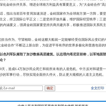
深化金砖伙伴关系、增进全球南方利益具有重要意义，为“大金砖合作”高
话，指出当前百年变局加速演进，金砖国家作为全球南方第一方阵，要
边主义，捍卫国际公平正义；二是坚持开放共赢，维护国际经贸秩序；三
的内涵要义，强调金砖国家要坚持共商共建共享，积极推进国际关系民
们担当作为、守望相助，金砖这艘大船就一定能够经受住国际风云变幻的
大金砖合作”不断迈上新台阶，为促进平等有序的世界多极化和普惠包容的
以色列军队摧毁了加沙数栋高层建筑。以总理内塔尼亚胡称，以军地面
论？
00天，造成6.4万加沙民众死亡和前所未有的人道危机。中方反对和谴责
沙的军事行动，尽快实现全面持久停火，防止更大规模的人道主义危机。
全文打印