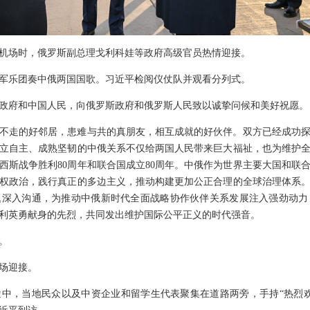
机场时，俄罗斯副总理戈利科娃等政府高级官员热情迎接。
军乐团奏中俄两国国歌。习近平检阅仪仗队并观看分列式。
政府和中国人民，向俄罗斯政府和俄罗斯人民致以诚挚问候和美好祝愿。
不走的好邻居，患难与共的真朋友，相互成就的好伙伴。双方已经成功
立自主、成熟坚韧的中俄关系不仅给两国人民带来巨大福祉，也为维护
西斯战争胜利80周年和联合国成立80周年。中俄作为世界主要大国和联
权政治，践行真正的多边主义，推动构建更加公正合理的全球治理体系
题深入沟通，为推动中俄新时代全面战略协作伙伴关系发展注入强劲动力
利英勇献身的先烈，共同发出维护国际公平正义的时代强音。
。
场迎接。
中，当地民众以及中资企业和留学生代表聚集在道路两旁，手持“热烈