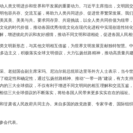
动人类文明进步和世界和平发展的重要动力。习近平主席指出，文明因
明包容共存、交流互鉴，将助力人类共同进步、促进世界繁荣发展。我
美其美、美美与共。要求同存异、共迎挑战，以全人类共同价值为纽带
文化的时代价值，推动各国优秀传统文化在现代化进程中实现创造性转
解，增进彼此共识和友好感情，推动不同文明和谐相处，促进各国人民相
类文明新形态，与其他文明相互借鉴，为世界文明发展贡献独特智慧。
多边主义，积极落实全球文明倡议，大力弘扬丝路精神，推动高质量共建
采、老挝国会副主席宋玛、尼泊尔前总统班达里等外方人士表示，当今
了稳定性和确定性，通过弘扬丝路精神、推动“一带一路”建设，有力支
内的三大全球倡议，不仅有利于增进不同文明间的相互理解和交流互鉴
相信三大全球倡议的不断落实，将给各国人民带来更多实实在在的福祉。
和甘肃省人民政府共同主办。来自多国的政党政要、专家学者、国际组
参会代表。