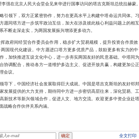
院总理李强在北京人民大会堂会见来华进行国事访问的塔吉克斯坦总统拉赫蒙
略引领下，双方正紧密协作，努力在更高水平上构建中塔命运共同体。
方愿同塔方进一步筑牢政治互信，加大在涉及彼此核心利益问题上的相
系不断走深走实，为两国发展振兴增添更多动力。
发挥政府间经贸合作委员会作用，稳步扩大贸易规模，提升投资合作质效
务两国现代化建设。中方愿进口塔方更多优质产品，鼓励更多有实力的中
作，加快推进互设文化中心，进一步夯实两国友好的民意基础。中塔同
台协调配合，推动各方一道维护多边主义、促进开放共赢，构建更加公
理会议。
领导下，中国经济社会发展取得巨大成就。中国是塔吉克斯坦的友好邻
家发展提供的大力支持，期待同中方进一步密切高层往来，深化贸易、
高新技术等新兴领域合作，促进人文、地方交流。欢迎更多中资企业赴
面战略合作伙伴关系内涵。
全文打印