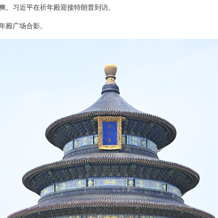
爽。习近平在祈年殿迎接特朗普到访。
年殿广场合影。