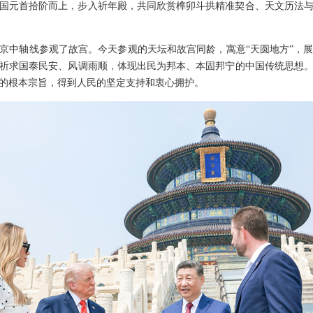
国元首拾阶而上，步入祈年殿，共同欣赏榫卯斗拱精准契合、天文历法
着北京中轴线参观了故宫。今天参观的天坛和故宫同龄，寓意“天圆地方”，
祈求国泰民安、风调雨顺，体现出民为邦本、本固邦宁的中国传统思想
的根本宗旨，得到人民的坚定支持和衷心拥护。