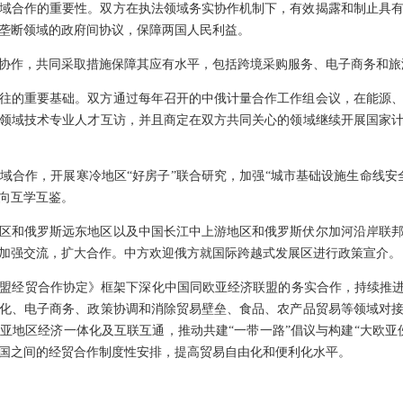
域合作的重要性。双方在执法领域务实协作机制下，有效揭露和制止具
垄断领域的政府间协议，保障两国人民利益。
协作，共同采取措施保障其应有水平，包括跨境采购服务、电子商务和旅
往的重要基础。双方通过每年召开的中俄计量合作工作组会议，在能源
领域技术专业人才互访，并且商定在双方共同关心的领域继续开展国家
域合作，开展寒冷地区“好房子”联合研究，加强“城市基础设施生命线安
向互学互鉴。
区和俄罗斯远东地区以及中国长江中上游地区和俄罗斯伏尔加河沿岸联
加强交流，扩大合作。中方欢迎俄方就国际跨越式发展区进行政策宣介。
盟经贸合作协定》框架下深化中国同欧亚经济联盟的务实合作，持续推进
化、电子商务、政策协调和消除贸易壁垒、食品、农产品贸易等领域对
亚地区经济一体化及互联互通，推动共建“一带一路”倡议与构建“大欧亚
国之间的经贸合作制度性安排，提高贸易自由化和便利化水平。