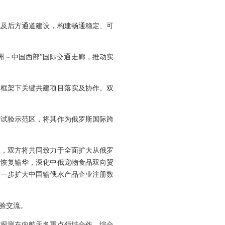
施及后方通道建设，构建畅通稳定、可
洲－中国西部”国际交通走廊，推动实
廊框架下关键共建项目落实及协作。双
作试验示范区，将其作为俄罗斯国际跨
上，双方将共同致力于全面扩大从俄罗
品恢复输华，深化中俄宠物食品双向贸
进一步扩大中国输俄水产品企业注册数
验交流。
空探测在内航天各重点领域合作，综合