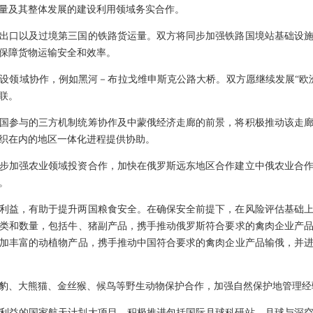
量及其整体发展的建设利用领域务实合作。
出口以及过境第三国的铁路货运量。双方将同步加强铁路国境站基础设
保障货物运输安全和效率。
设领域协作，例如黑河－布拉戈维申斯克公路大桥。双方愿继续发展“欧
联。
国参与的三方机制统筹协作及中蒙俄经济走廊的前景，将积极推动该走
织在内的地区一体化进程提供协助。
步加强农业领域投资合作，加快在俄罗斯远东地区合作建立中俄农业合
。
利益，有助于提升两国粮食安全。在确保安全前提下，在风险评估基础
类和数量，包括牛、猪副产品，携手推动俄罗斯符合要求的禽肉企业产
加丰富的动植物产品，携手推动中国符合要求的禽肉企业产品输俄，并
豹、大熊猫、金丝猴、候鸟等野生动物保护合作，加强自然保护地管理经
利益的国家航天计划大项目，积极推进包括国际月球科研站、月球与深