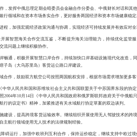
作，发挥中俄总理定期会晤委员会金融合作分委会、中俄财长对话和其
银行领域和在资本市场务实合作，更好服务两国经济和资本市场健康稳定
进程，加强宏观经济政策沟通与协调，实现经济可持续发展并有效应对全
开展智慧海关合作交流互鉴，不断提升海关治理能力，持续优化监管服
交流问题上继续积极协作。
岸畅通，积极开展智慧口岸合作，持续加快口岸基础设施现代化改造，
瞎子岛（大乌苏里岛）客货运公路口岸建设。
域合作，鼓励双方航空公司按照两国航权安排，根据市场需求增加更多客
16日《中华人民共和国和苏维埃社会主义共和国联盟关于中苏国界东段的协
2004年10月14日《中华人民共和国政府和俄罗斯联邦政府关于中俄
航行的议定书》精神，加紧推进有关水域航行协定草案的双边谈判。
施建设，提高跨境客货运输效率。继续组织开展使用无人驾驶技术的跨
自主航行领域使用无人技术的法律规制经验。
无障碍运行，加强中欧班列互利合作，保持运价稳定，继续支持中欧过境