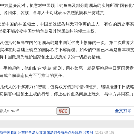
顾中方坚决反对，执意对中国领土钓鱼岛及部分附属岛屿实施所谓“国有化
、各团体、各族、各界人士对此表示强烈愤慨和严厉谴责。
中国的神圣领土，中国是这些岛屿无可争辩的主人，有铁的历史事实为
，丝毫不能改变中国对钓鱼岛及其附属岛屿的领土主权。
包括钓鱼岛在内的附属岛屿是中国近代史上惨痛的一页。第二次世界大
实和在此基础上确立的国际秩序不容颠覆。如今的中国已不再是当年积
持中国政府为维护国家领土主权所采取的一切必要措施。
手挑起的，他们制造“购岛”闹剧，用心险恶，就是要挑起中日两国民
造成当前事态负有不可推卸的责任。
代人的不懈努力和智慧，值得双方倍加珍惜和维护。继续推进中日战略
切损害中国领土主权的行动，停止在钓鱼岛问题上玩火，与中方共同努力
全文打印
就中国政府公布钓鱼岛及其附属岛屿领海基点基线答记者问
(2012-09-10)