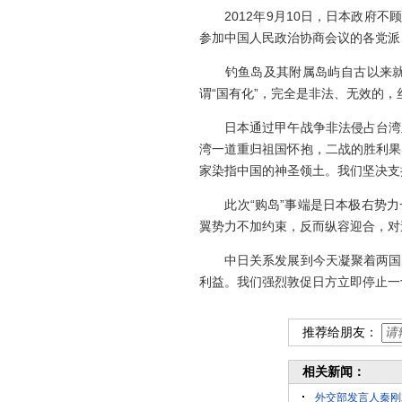
2012年9月10日，日本政府不
参加中国人民政治协商会议的各党派
钓鱼岛及其附属岛屿自古以来就是
谓“国有化”，完全是非法、无效的
日本通过甲午战争非法侵占台湾及
湾一道重归祖国怀抱，二战的胜利果
家染指中国的神圣领土。我们坚决支
此次“购岛”事端是日本极右势力一
翼势力不加约束，反而纵容迎合，对
中日关系发展到今天凝聚着两国几
利益。我们强烈敦促日方立即停止一
推荐给朋友：
相关新闻：
外交部发言人秦刚