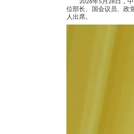
年
月
日，中
2026
5
28
位部长、国会议员、政
人出席。