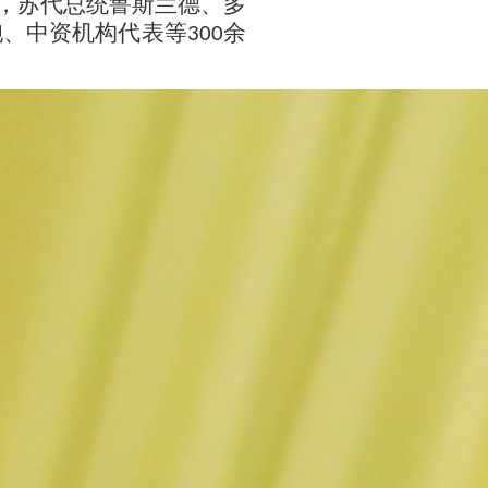
，苏代总统鲁斯兰德、多
胞、中资机构代表等
余
300