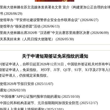
里南大使林棘在苏主流媒体发表署名文章 宣介《构建更加公正合理的全
书
(2026/06/29)
使馆举办 “平安侨社建设暨警侨企安全合作联席会议”
(2026/06/27)
使馆举办“领保进侨团”活动
(2026/06/13)
里南大使林棘出席2026年 “汉语桥”中文比赛苏里南赛区决赛
(2026/06/09)
关系美好未来（人民日报大使随笔）
(2026/05/30)
关于申请短期签证免采指纹的通知
签证申请人，自即日起至2026年12月31日，中国驻外签证机关对所有申请
签证申请人，免采指纹。 对D字、J1字、Q1字、S1字、X1字及Z字等
签证申请人，仍按规定采集指纹。
使馆2026年节假日安排
(2025/11/07)
通知
(2026/02/10)
“中国领事”APP公证预约预审功能的通知
(2025/10/10)
中国公民和机构圣诞节、元旦假期期间加强安全防范
(2025/12/17)
外国人入境卡网上填报的通知
(2025/12/01)