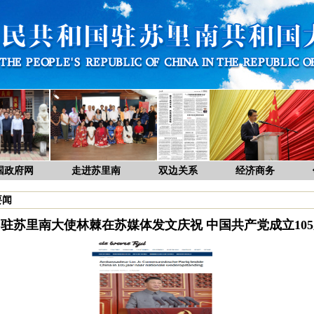
国政府网
走进苏里南
双边关系
经济商务
要闻
驻苏里南大使林棘在苏媒体发文庆祝 中国共产党成立10