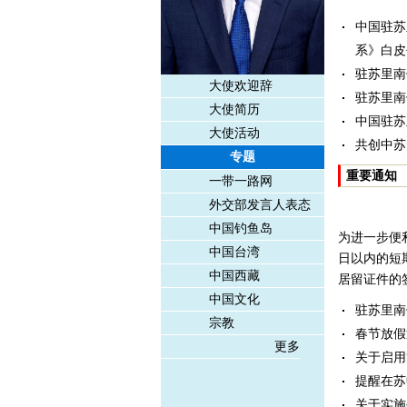
中国驻苏
系》白皮
驻苏里南
大使欢迎辞
驻苏里南
大使简历
中国驻苏
大使活动
共创中苏
专题
重要通知
一带一路网
外交部发言人表态
中国钓鱼岛
为进一步便利
中国台湾
日以内的短期
中国西藏
居留证件的
中国文化
驻苏里南
宗教
春节放假
更多
关于启用
提醒在苏
关于实施